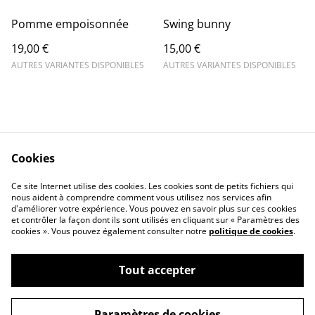
Pomme empoisonnée
Swing bunny
19,00 €
15,00 €
AUTRES VARIANTES DISPONIBLES
AUTRES VARIANTES DISPONIBLES
Cookies
Conditions générales
Politique de cookies
Ce site Internet utilise des cookies. Les cookies sont de petits fichiers qui
Mentions légales
Contactez-moi
nous aident à comprendre comment vous utilisez nos services afin
d'améliorer votre expérience. Vous pouvez en savoir plus sur ces cookies
et contrôler la façon dont ils sont utilisés en cliquant sur « Paramètres des
cookies ». Vous pouvez également consulter notre
politique de cookies
.
Tout accepter
©
2026
O'Chacré l'atelier chaotique
Paramètres de cookies