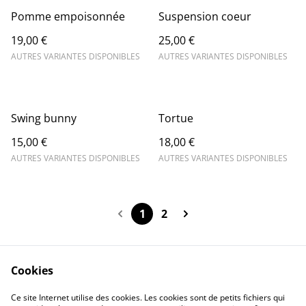
Pomme empoisonnée
Suspension coeur
19,00 €
25,00 €
AUTRES VARIANTES DISPONIBLES
AUTRES VARIANTES DISPONIBLES
Swing bunny
Tortue
15,00 €
18,00 €
AUTRES VARIANTES DISPONIBLES
AUTRES VARIANTES DISPONIBLES
1
2
Cookies
Conditions générales
Politique de cookies
Ce site Internet utilise des cookies. Les cookies sont de petits fichiers qui
Mentions légales
Contactez-moi