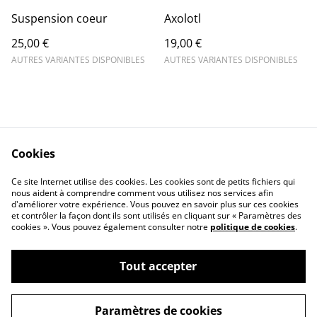
Suspension coeur
Axolotl
25,00 €
19,00 €
AUTRES VARIANTES DISPONIBLES
AUTRES VARIANTES DISPONIBLES
Cookies
Conditions générales
Politique de cookies
Ce site Internet utilise des cookies. Les cookies sont de petits fichiers qui
Mentions légales
Contactez-moi
nous aident à comprendre comment vous utilisez nos services afin
d'améliorer votre expérience. Vous pouvez en savoir plus sur ces cookies
et contrôler la façon dont ils sont utilisés en cliquant sur « Paramètres des
cookies ». Vous pouvez également consulter notre
politique de cookies
.
Tout accepter
©
2026
O'Chacré l'atelier chaotique
Paramètres de cookies