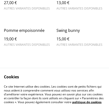
27,00 €
13,00 €
AUTRES VARIANTES DISPONIBLES
AUTRES VARIANTES DISPONIBLES
Pomme empoisonnée
Swing bunny
19,00 €
15,00 €
AUTRES VARIANTES DISPONIBLES
AUTRES VARIANTES DISPONIBLES
Cookies
Conditions générales
Politique de cookies
Ce site Internet utilise des cookies. Les cookies sont de petits fichiers qui
Mentions légales
Contactez-moi
nous aident à comprendre comment vous utilisez nos services afin
d'améliorer votre expérience. Vous pouvez en savoir plus sur ces cookies
et contrôler la façon dont ils sont utilisés en cliquant sur « Paramètres des
cookies ». Vous pouvez également consulter notre
politique de cookies
.