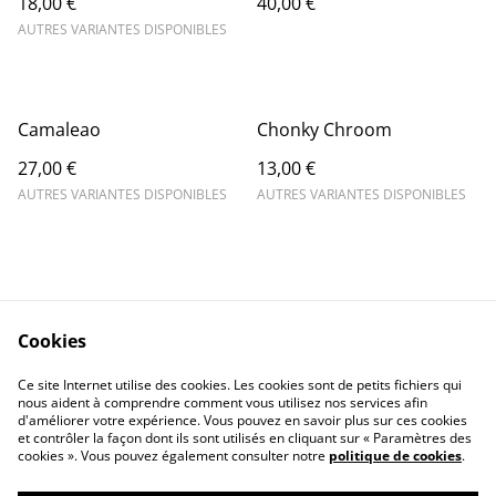
18,00 €
40,00 €
AUTRES VARIANTES DISPONIBLES
Camaleao
Chonky Chroom
27,00 €
13,00 €
AUTRES VARIANTES DISPONIBLES
AUTRES VARIANTES DISPONIBLES
Cookies
Conditions générales
Politique de cookies
Ce site Internet utilise des cookies. Les cookies sont de petits fichiers qui
Mentions légales
Contactez-moi
nous aident à comprendre comment vous utilisez nos services afin
d'améliorer votre expérience. Vous pouvez en savoir plus sur ces cookies
et contrôler la façon dont ils sont utilisés en cliquant sur « Paramètres des
cookies ». Vous pouvez également consulter notre
politique de cookies
.